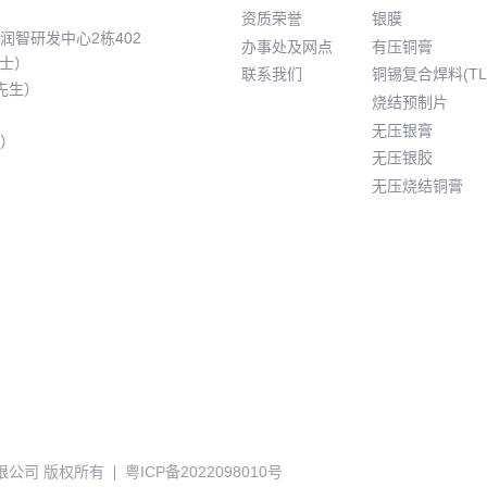
资质荣誉
银膜
智研发中心2栋402
办事处及网点
有压铜膏
士）
联系我们
铜锡复合焊料(TL
先生）
烧结预制片
）
无压银膏
生）
无压银胶
无压烧结铜膏
料有限公司 版权所有
粤ICP备2022098010号